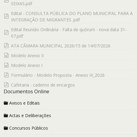
SEIXAS.pdf
Edital - CONSULTA PÚBLICA DO PLANO MUNICIPAL PARA A
pdf
INTEGRAÇÃO DE MIGRANTES .pdf
Edital Reunião Ordinária - Falta de quórum - nova data 31-
pdf
07.pdf
pdf
ATA CÂMARA MUNICIPAL 2026/15 de 14/07/2026
documento
Modelo Anexo II
documento
Modelo Anexo I
pdf
Formulário - Modelo Proposta - Anexo III_2026
pdf
Cafetaria - caderno de encargos
Documentos Online
Avisos e Editais
Actas e Deliberações
Concursos Públicos