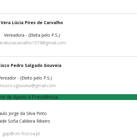
Vera Lúcia Pires de Carvalho
Vereadora - (Eleita pelo P.S.)
eraluciacarvalho1974@gmail.com
cisco Pedro Salgado Gouveia
ereador - (Eleito pelo P.S.)
ancisco.sgouveia@gmail.com
te de Apoio à Presidência
ulo Jorge da Silva Pinto
aide Sofia Caldeira Ribeiro
gap@cm-fozcoa.pt