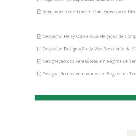
pdf
Regulamento de Transmissão, Gravação e Divul
pdf
Despacho Delegação e Subdelegação de Comp
pdf
Despacho Designação da Vice Presidente da C
pdf
Designação dos Vereadores em Regime de Tempo
pdf
Designação dos Vereadores em Regime de Tempo