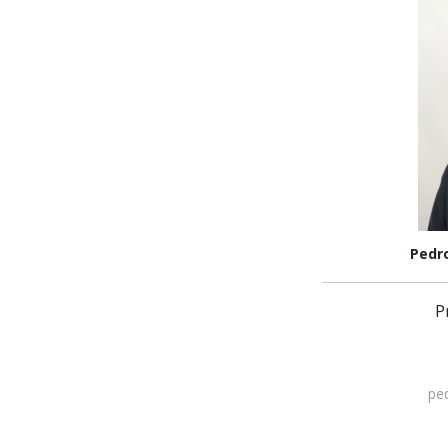
Pedr
P
pe