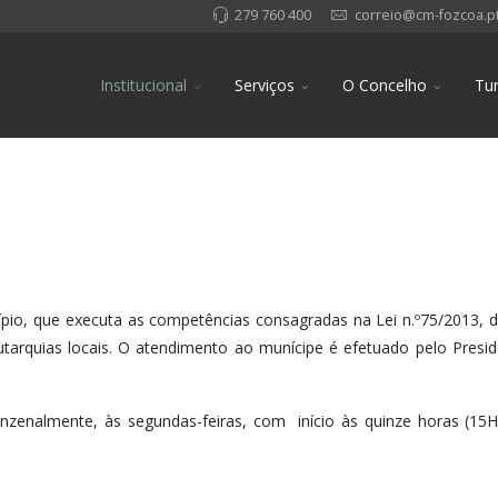
279 760 400
correio@cm-fozcoa.p
Institucional
Serviços
O Concelho
Tu
pio, que executa as competências consagradas na Lei n.º75/2013, 
utarquias locais. O atendimento ao munícipe é efetuado pelo Presi
inzenalmente, às segundas-feiras, com início às quinze horas (15