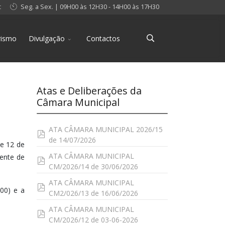
t
Seg. a Sex. | 09H00 às 12H30 - 14H00 às 17H30
rismo
Divulgação
Contactos
Atas e Deliberações da
Câmara Municipal
ATA CÂMARA MUNICIPAL 2026/15
pdf
de 14/07/2026
de 12 de
ATA CÂMARA MUNICIPAL
dente de
pdf
CM/2026/14 de 30/06/2026
ATA CÂMARA MUNICIPAL
pdf
H00) e a
CM2/026/13 de 16/06/2026
ATA CÂMARA MUNICIPAL
pdf
CM/2026/12 de 03-06-2026