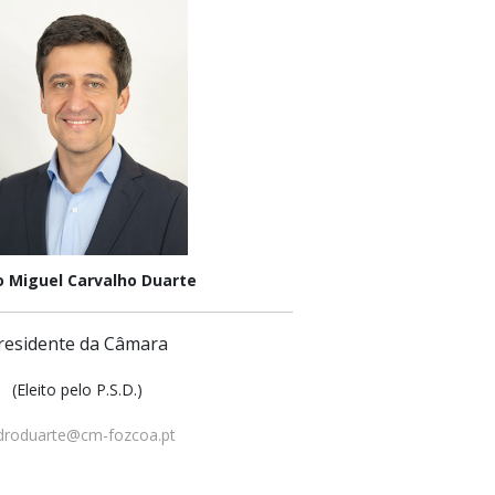
o Miguel Carvalho Duarte
residente da Câmara
(Eleito pelo P.S.D.)
droduarte@cm-fozcoa.pt