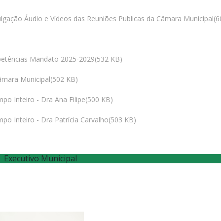
gação Áudio e Vídeos das Reuniões Publicas da Câmara Municipal
(
6
etências Mandato 2025-2029
(
532 KB
)
âmara Municipal
(
502 KB
)
 Inteiro - Dra Ana Filipe
(
500 KB
)
 Inteiro - Dra Patrícia Carvalho
(
503 KB
)
Executivo Municipal