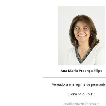
Ana Maria Proença Filipe
Vereadora em regime de permanên
(Eleita pelo P.S.D.)
anafilipe@cm-fozcoa.pt