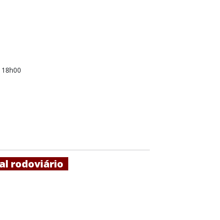
s 18h00
nal rodoviário