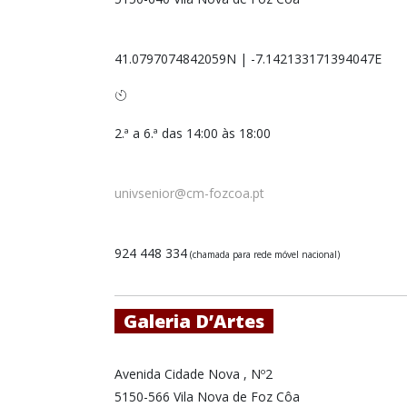
41.0797074842059N
|
-7.142133171394047E
2.ª a 6.ª das 14:00 às 18:00
univsenior@cm-fozcoa.pt
924 448 334
(chamada para rede móvel nacional)
Galeria D’Artes
Avenida Cidade Nova , Nº2
5150-566 Vila Nova de Foz Côa