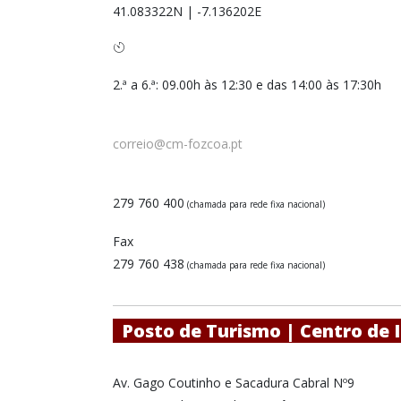
41.083322N
|
-7.136202E
2.ª a 6.ª: 09.00h às 12:30 e das 14:00 às 17:30h
correio@cm-fozcoa.pt
279 760 400
(chamada para rede fixa nacional)
Fax
279 760 438
(chamada para rede fixa nacional)
Posto de Turismo |
Centro de 
Av. Gago Coutinho e Sacadura Cabral Nº9