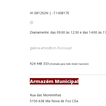
41.081292N | -7.143817E
Diariamente: das 09:00 às 12:30 e das 14:00 às 1
galeria.artes@cm-fozcoa.pt
924 448 333
(chamada para rede móvel nacional)
Armazém Municipal
Rua das Moreirinhas
5150-638 Vila Nova de Foz Côa