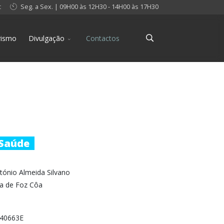
t
Seg. a Sex. | 09H00 às 12H30 - 14H00 às 17H30
rismo
Divulgação
Contactos
 Saúde
ónio Almeida Silvano
va de Foz Côa
140663E