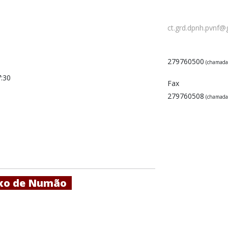
ct.grd.dpnh.pvnf@g
279760500
(chamada 
7:30
Fax
279760508
(chamada 
ixo de Numão