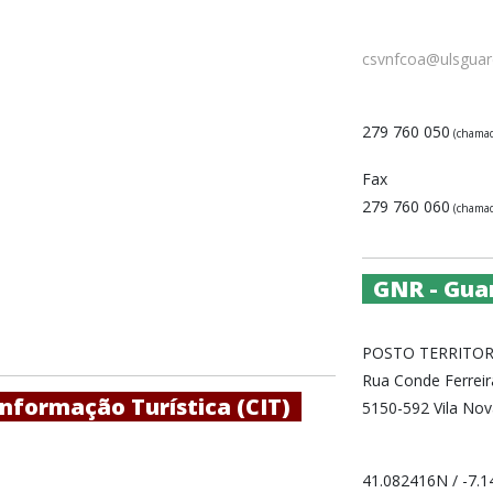
csvnfcoa@ulsguar
279 760 050
(chamada
Fax
279 760 060
(chamada
GNR - Guar
POSTO TERRITOR
Rua Conde Ferreir
Informação Turística (CIT)
5150-592 Vila No
41.082416N / -7.