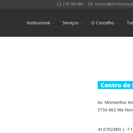
279 760 400
correio@cm-fozcoa.p
Institucional
Serviços
O Concelho
Tu
Centro de
Av. Monsenhor Ant
5150-662 Vila No
41.079238N
|
-7.