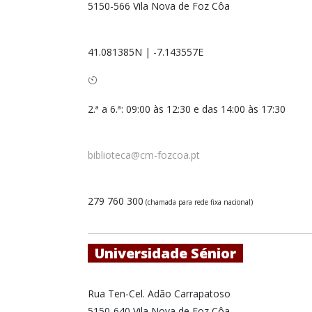
5150-566 Vila Nova de Foz Côa
41.081385N
|
-7.143557E
2.ª a 6.ª: 09:00 às 12:30 e das 14:00 às 17:30
biblioteca@cm-fozcoa.pt
279 760 300
(chamada para rede fixa nacional)
Universidade Sénior
Rua Ten-Cel. Adão Carrapatoso
5150-640 Vila Nova de Foz Côa