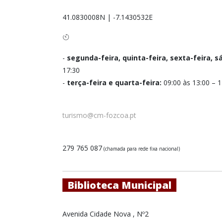
41.0830008N
|
-7.1430532E
-
segunda-feira, quinta-feira, sexta-feira, 
17:30
-
terça-feira e quarta-feira:
09:00 às 13:00 – 1
turismo@cm-fozcoa.pt
279 765 087
(chamada para rede fixa nacional)
Biblioteca Municipal
Avenida Cidade Nova , Nº2