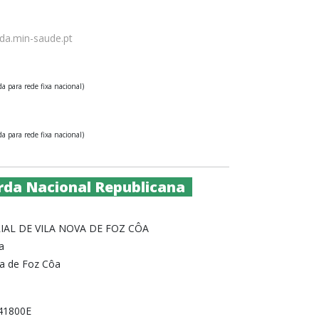
da.min-saude.pt
 para rede fixa nacional)
 para rede fixa nacional)
da Nacional Republicana
IAL DE VILA NOVA DE FOZ CÔA
a
va de Foz Côa
141800E