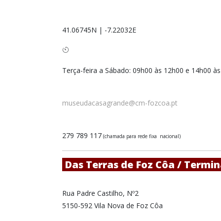
41.06745N | -7.22032E
Terça-feira a Sábado: 09h00 às 12h00 e 14h00 à
museudacasagrande@cm-fozcoa.pt
279 789 117
(chamada para rede
fixa
nacional)
Das Terras de Foz Côa / Termi
Rua Padre Castilho, Nº2
5150-592 Vila Nova de Foz Côa