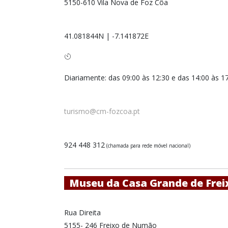
5150-610 Vila Nova de Foz Côa
41.081844N
|
-7.141872E
Diariamente: das 09:00 às 12:30 e das 14:00 às 1
turismo@cm-fozcoa.pt
924 448 312
(chamada para rede móvel nacional)
Museu da Casa Grande de Fre
Rua Direita
5155- 246 Freixo de Numão