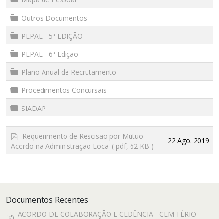
Pasta
Outros Documentos
Pasta
PEPAL - 5ª EDIÇÃO
Pasta
PEPAL - 6ª Edição
Pasta
Plano Anual de Recrutamento
Pasta
Procedimentos Concursais
Pasta
SIADAP
p
Requerimento de Rescisão por Mútuo
22 Ago. 2019
d
Acordo na Administração Local
( pdf, 62 KB )
f
Documentos Recentes
ACORDO DE COLABORAÇÃO E CEDÊNCIA - CEMITÉRIO
pdf