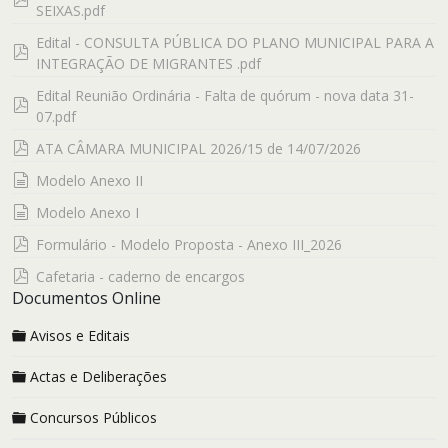
SEIXAS.pdf
Edital - CONSULTA PÚBLICA DO PLANO MUNICIPAL PARA A
pdf
INTEGRAÇÃO DE MIGRANTES .pdf
Edital Reunião Ordinária - Falta de quórum - nova data 31-
pdf
07.pdf
pdf
ATA CÂMARA MUNICIPAL 2026/15 de 14/07/2026
documento
Modelo Anexo II
documento
Modelo Anexo I
pdf
Formulário - Modelo Proposta - Anexo III_2026
pdf
Cafetaria - caderno de encargos
Documentos Online
Avisos e Editais
Actas e Deliberações
Concursos Públicos