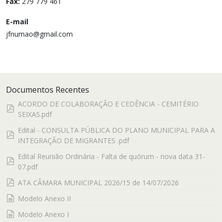
Fax:
279 779 461
E-mail
jfnumao@gmail.com
Documentos Recentes
ACORDO DE COLABORAÇÃO E CEDÊNCIA - CEMITÉRIO
pdf
SEIXAS.pdf
Edital - CONSULTA PÚBLICA DO PLANO MUNICIPAL PARA A
pdf
INTEGRAÇÃO DE MIGRANTES .pdf
Edital Reunião Ordinária - Falta de quórum - nova data 31-
pdf
07.pdf
pdf
ATA CÂMARA MUNICIPAL 2026/15 de 14/07/2026
documento
Modelo Anexo II
documento
Modelo Anexo I