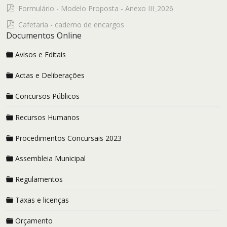
pdf
Formulário - Modelo Proposta - Anexo III_2026
pdf
Cafetaria - caderno de encargos
Documentos Online
Avisos e Editais
Actas e Deliberações
Concursos Públicos
Recursos Humanos
Procedimentos Concursais 2023
Assembleia Municipal
Regulamentos
Taxas e licenças
Orçamento