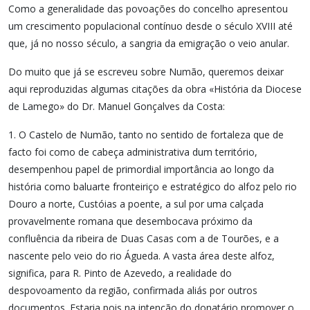
Como a generalidade das povoações do concelho apresentou
um crescimento populacional contínuo desde o século XVIII até
que, já no nosso século, a sangria da emigração o veio anular.
Do muito que já se escreveu sobre Numão, queremos deixar
aqui reproduzidas algumas citações da obra «História da Diocese
de Lamego» do Dr. Manuel Gonçalves da Costa:
1. O Castelo de Numão, tanto no sentido de fortaleza que de
facto foi como de cabeça administrativa dum território,
desempenhou papel de primordial importância ao longo da
história como baluarte fronteiriço e estratégico do alfoz pelo rio
Douro a norte, Custóias a poente, a sul por uma calçada
provavelmente romana que desembocava próximo da
confluência da ribeira de Duas Casas com a de Tourões, e a
nascente pelo veio do rio Águeda. A vasta área deste alfoz,
significa, para R. Pinto de Azevedo, a realidade do
despovoamento da região, confirmada aliás por outros
documentos. Estaria pois na intenção do donatário promover o