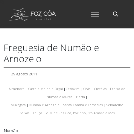
Freguesia de Numão e
Arnozelo
29 agosto 2011
Almendra
|
Castelo Melho e Orgal
|
Cedovim
|
Chãs
|
Custóias
|
Freixo de
Numão e Murça
|
Horta
|
|
Muxagata
|
Numão e Arnozelo
|
Santa Comba e Tomadias
|
Sebadelhe
|
Seixas
|
Touça
|
V. N. de Foz Côa, Pocinho, Sto Amaro e Mós
Numão