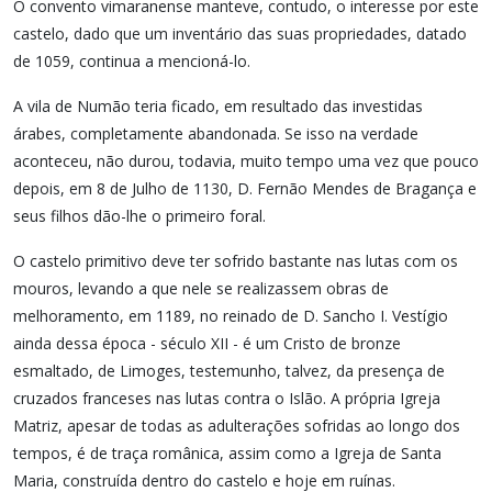
O convento vimaranense manteve, contudo, o interesse por este
castelo, dado que um inventário das suas propriedades, datado
de 1059, continua a mencioná-lo.
A vila de Numão teria ficado, em resultado das investidas
árabes, completamente abandonada. Se isso na verdade
aconteceu, não durou, todavia, muito tempo uma vez que pouco
depois, em 8 de Julho de 1130, D. Fernão Mendes de Bragança e
seus filhos dão-lhe o primeiro foral.
O castelo primitivo deve ter sofrido bastante nas lutas com os
mouros, levando a que nele se realizassem obras de
melhoramento, em 1189, no reinado de D. Sancho I. Vestígio
ainda dessa época - século XII - é um Cristo de bronze
esmaltado, de Limoges, testemunho, talvez, da presença de
cruzados franceses nas lutas contra o Islão. A própria Igreja
Matriz, apesar de todas as adulterações sofridas ao longo dos
tempos, é de traça românica, assim como a Igreja de Santa
Maria, construída dentro do castelo e hoje em ruínas.