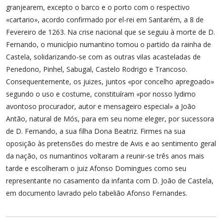
granjearem, excepto o barco e o porto com o respectivo
«cartario», acordo confirmado por el-rei em Santarém, a 8 de
Fevereiro de 1263. Na crise nacional que se seguiu à morte de D.
Fernando, o município numantino tomou o partido da rainha de
Castela, solidarizando-se com as outras vilas acasteladas de
Penedono, Pinhel, Sabugal, Castelo Rodrigo e Trancoso.
Consequentemente, os juizes, juntos «por concelho apregoado»
segundo o uso e costume, constituíram «por nosso lydimo
avontoso procurador, autor e mensageiro especial» a João
Antão, natural de Mós, para em seu nome eleger, por sucessora
de D. Fernando, a sua filha Dona Beatriz. Firmes na sua
oposição às pretensões do mestre de Avis e ao sentimento geral
da nação, os numantinos voltaram a reunir-se três anos mais
tarde e escolheram o juiz Afonso Domingues como seu
representante no casamento da infanta com D. João de Castela,
em documento lavrado pelo tabelião Afonso Fernandes.