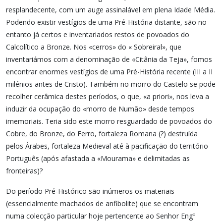
resplandecente, com um auge assinalável em plena Idade Média.
Podendo existir vestígios de uma Pré-História distante, são no
entanto já certos e inventariados restos de povoados do
Calcolítico a Bronze. Nos «cerros» do « Sobreiral», que
inventariámos com a denominação de «Citânia da Teja», fomos
encontrar enormes vestígios de uma Pré-História recente (III a II
milénios antes de Cristo). Também no morro do Castelo se pode
recolher cerâmica destes períodos, o que, «a priori», nos leva a
induzir da ocupação do «morro de Numão» desde tempos
imemoriais. Teria sido este morro resguardado de povoados do
Cobre, do Bronze, do Ferro, fortaleza Romana (?) destruída
pelos Árabes, fortaleza Medieval até à pacificação do território
Português (após afastada a «Mourama» e delimitadas as
fronteiras)?
Do período Pré-Histórico são inúmeros os materiais
(essencialmente machados de anfibolite) que se encontram
numa colecção particular hoje pertencente ao Senhor Engº