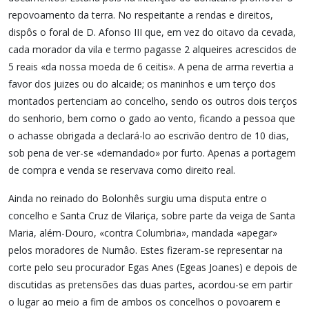
repovoamento da terra. No respeitante a rendas e direitos,
dispôs o foral de D. Afonso III que, em vez do oitavo da cevada,
cada morador da vila e termo pagasse 2 alqueires acrescidos de
5 reais «da nossa moeda de 6 ceitis». A pena de arma revertia a
favor dos juizes ou do alcaide; os maninhos e um terço dos
montados pertenciam ao concelho, sendo os outros dois terços
do senhorio, bem como o gado ao vento, ficando a pessoa que
o achasse obrigada a declará-lo ao escrivão dentro de 10 dias,
sob pena de ver-se «demandado» por furto. Apenas a portagem
de compra e venda se reservava como direito real.
Ainda no reinado do Bolonhês surgiu uma disputa entre o
concelho e Santa Cruz de Vilariça, sobre parte da veiga de Santa
Maria, além-Douro, «contra Columbria», mandada «apegar»
pelos moradores de Numâo. Estes fizeram-se representar na
corte pelo seu procurador Egas Anes (Egeas Joanes) e depois de
discutidas as pretensões das duas partes, acordou-se em partir
o lugar ao meio a fim de ambos os concelhos o povoarem e