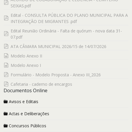
pdf
SEIXAS.pdf
Edital - CONSULTA PÚBLICA DO PLANO MUNICIPAL PARA A
pdf
INTEGRAÇÃO DE MIGRANTES .pdf
Edital Reunião Ordinária - Falta de quórum - nova data 31-
pdf
07.pdf
pdf
ATA CÂMARA MUNICIPAL 2026/15 de 14/07/2026
documento
Modelo Anexo II
documento
Modelo Anexo I
pdf
Formulário - Modelo Proposta - Anexo III_2026
pdf
Cafetaria - caderno de encargos
Documentos Online
Avisos e Editais
Actas e Deliberações
Concursos Públicos