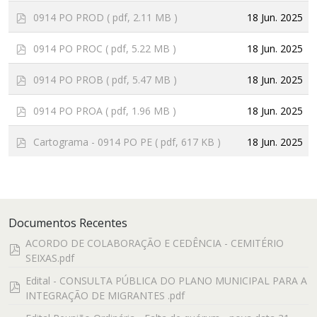
f
p
18 Jun. 2025
0914 PO PROD
( pdf, 2.11 MB )
d
f
p
18 Jun. 2025
0914 PO PROC
( pdf, 5.22 MB )
d
f
p
18 Jun. 2025
0914 PO PROB
( pdf, 5.47 MB )
d
f
p
18 Jun. 2025
0914 PO PROA
( pdf, 1.96 MB )
d
f
p
18 Jun. 2025
Cartograma - 0914 PO PE
( pdf, 617 KB )
d
f
Documentos Recentes
ACORDO DE COLABORAÇÃO E CEDÊNCIA - CEMITÉRIO
pdf
SEIXAS.pdf
Edital - CONSULTA PÚBLICA DO PLANO MUNICIPAL PARA A
pdf
INTEGRAÇÃO DE MIGRANTES .pdf