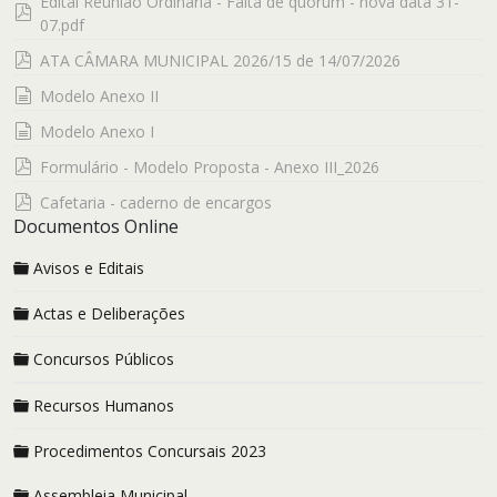
Edital Reunião Ordinária - Falta de quórum - nova data 31-
pdf
07.pdf
pdf
ATA CÂMARA MUNICIPAL 2026/15 de 14/07/2026
documento
Modelo Anexo II
documento
Modelo Anexo I
pdf
Formulário - Modelo Proposta - Anexo III_2026
pdf
Cafetaria - caderno de encargos
Documentos Online
Avisos e Editais
Actas e Deliberações
Concursos Públicos
Recursos Humanos
Procedimentos Concursais 2023
Assembleia Municipal