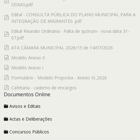
pdf
SEIXAS.pdf
Edital - CONSULTA PÚBLICA DO PLANO MUNICIPAL PARA A
pdf
INTEGRAÇÃO DE MIGRANTES .pdf
Edital Reunião Ordinária - Falta de quórum - nova data 31-
pdf
07.pdf
pdf
ATA CÂMARA MUNICIPAL 2026/15 de 14/07/2026
documento
Modelo Anexo II
documento
Modelo Anexo I
pdf
Formulário - Modelo Proposta - Anexo III_2026
pdf
Cafetaria - caderno de encargos
Documentos Online
Avisos e Editais
Actas e Deliberações
Concursos Públicos