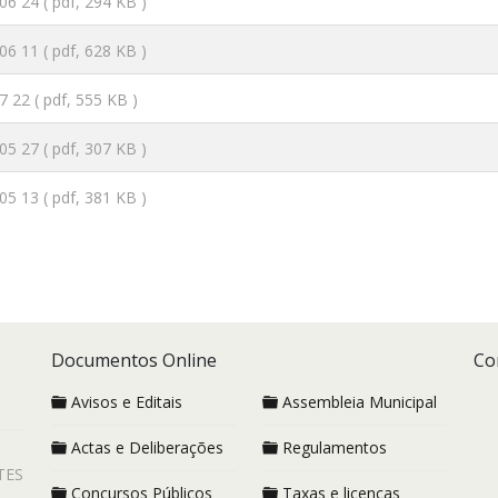
06 24
( pdf, 294 KB )
06 11
( pdf, 628 KB )
7 22
( pdf, 555 KB )
05 27
( pdf, 307 KB )
05 13
( pdf, 381 KB )
Documentos Online
Co
Avisos e Editais
Assembleia Municipal
Actas e Deliberações
Regulamentos
TES
Concursos Públicos
Taxas e licenças