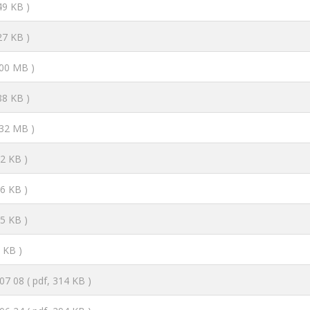
49 KB )
27 KB )
.00 MB )
88 KB )
.32 MB )
62 KB )
96 KB )
35 KB )
5 KB )
07 08
( pdf, 314 KB )