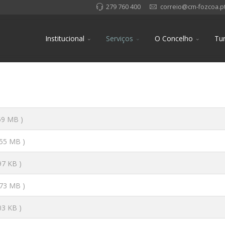
279 760 400
correio@cm-fozcoa.p
Institucional
Serviços
O Concelho
Tu
.59 MB )
.55 MB )
97 KB )
.73 MB )
03 KB )