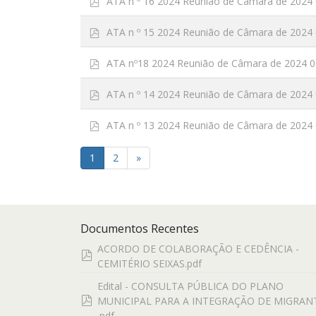
ATA n º 16 2024 Reunião de Câmara de 2024 
d
f
p
ATA n º 15 2024 Reunião de Câmara de 2024 
d
f
p
ATA nº18 2024 Reunião de Câmara de 2024 0
d
f
p
ATA n º 14 2024 Reunião de Câmara de 2024 
d
f
p
ATA n º 13 2024 Reunião de Câmara de 2024 
d
f
1
2
»
Documentos Recentes
ACORDO DE COLABORAÇÃO E CEDÊNCIA -
pdf
CEMITÉRIO SEIXAS.pdf
Edital - CONSULTA PÚBLICA DO PLANO
pdf
MUNICIPAL PARA A INTEGRAÇÃO DE MIGRAN
.pdf