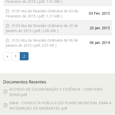
Fevereiro de 2015
( pdf, 1.51 MB )
f
p
0155 Ata da Reunião Ordinária de 03 de
03 Fev. 2015
d
Fevereiro de 2015
( pdf, 1.21 MB )
f
p
0154 Ata da Reunião Ordinária de 20 de
20 Jan. 2015
d
Janeiro de 2015
( pdf, 2.08 MB )
f
p
0153 Ata da Reunião Ordinária de 06 de
06 Jan. 2014
d
Janeiro de 2015
( pdf, 637 KB )
f
«
1
2
Documentos Recentes
ACORDO DE COLABORAÇÃO E CEDÊNCIA - CEMITÉRIO
pdf
SEIXAS.pdf
Edital - CONSULTA PÚBLICA DO PLANO MUNICIPAL PARA A
pdf
INTEGRAÇÃO DE MIGRANTES .pdf