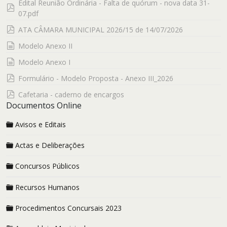
Edital Reunião Ordinária - Falta de quórum - nova data 31-
pdf
07.pdf
pdf
ATA CÂMARA MUNICIPAL 2026/15 de 14/07/2026
documento
Modelo Anexo II
documento
Modelo Anexo I
pdf
Formulário - Modelo Proposta - Anexo III_2026
pdf
Cafetaria - caderno de encargos
Documentos Online
Avisos e Editais
Actas e Deliberações
Concursos Públicos
Recursos Humanos
Procedimentos Concursais 2023