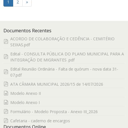
1
2
»
Documentos Recentes
ACORDO DE COLABORAÇÃO E CEDÊNCIA - CEMITÉRIO
pdf
SEIXAS.pdf
Edital - CONSULTA PÚBLICA DO PLANO MUNICIPAL PARA A
pdf
INTEGRAÇÃO DE MIGRANTES .pdf
Edital Reunião Ordinária - Falta de quórum - nova data 31-
pdf
07.pdf
pdf
ATA CÂMARA MUNICIPAL 2026/15 de 14/07/2026
documento
Modelo Anexo II
documento
Modelo Anexo I
pdf
Formulário - Modelo Proposta - Anexo III_2026
pdf
Cafetaria - caderno de encargos
Documentos Online