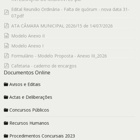
Edital Reunião Ordinária - Falta de quórum - nova data 31-
pdf
07.pdf
pdf
ATA CÂMARA MUNICIPAL 2026/15 de 14/07/2026
documento
Modelo Anexo II
documento
Modelo Anexo I
pdf
Formulário - Modelo Proposta - Anexo III_2026
pdf
Cafetaria - caderno de encargos
Documentos Online
Avisos e Editais
Actas e Deliberações
Concursos Públicos
Recursos Humanos
Procedimentos Concursais 2023