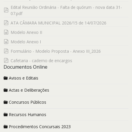
Edital Reunião Ordinária - Falta de quórum - nova data 31-
pdf
07.pdf
pdf
ATA CÂMARA MUNICIPAL 2026/15 de 14/07/2026
documento
Modelo Anexo II
documento
Modelo Anexo I
pdf
Formulário - Modelo Proposta - Anexo III_2026
pdf
Cafetaria - caderno de encargos
Documentos Online
Avisos e Editais
Actas e Deliberações
Concursos Públicos
Recursos Humanos
Procedimentos Concursais 2023