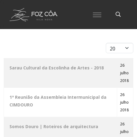
Qtd. a exibir
26
Sarau Cultural da Escolinha de Artes - 2018
julho
2018
26
1ª Reunião da Assembleia Intermunicipal da
julho
CIMDOURO
2018
26
Somos Douro | Roteiros de arquitectura
julho