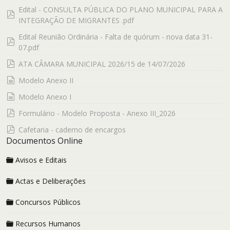
Edital - CONSULTA PÚBLICA DO PLANO MUNICIPAL PARA A
pdf
INTEGRAÇÃO DE MIGRANTES .pdf
Edital Reunião Ordinária - Falta de quórum - nova data 31-
pdf
07.pdf
pdf
ATA CÂMARA MUNICIPAL 2026/15 de 14/07/2026
documento
Modelo Anexo II
documento
Modelo Anexo I
pdf
Formulário - Modelo Proposta - Anexo III_2026
pdf
Cafetaria - caderno de encargos
Documentos Online
Avisos e Editais
Actas e Deliberações
Concursos Públicos
Recursos Humanos