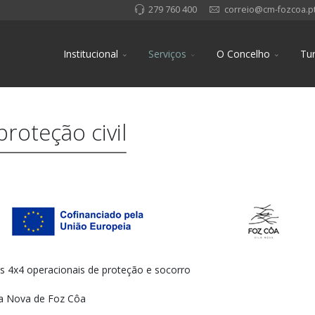
279 760 400
correio@cm-fozcoa.p
Institucional
Serviços
O Concelho
Tu
roteção civil
os 4x4 operacionais de proteção e socorro
la Nova de Foz Côa