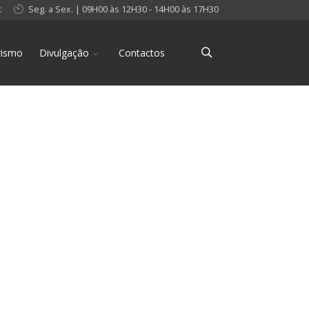
t
Seg. a Sex. | 09H00 às 12H30 - 14H00 às 17H30
rismo
Divulgação
Contactos