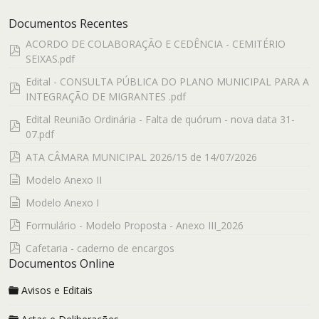
Documentos Recentes
ACORDO DE COLABORAÇÃO E CEDÊNCIA - CEMITÉRIO
pdf
SEIXAS.pdf
Edital - CONSULTA PÚBLICA DO PLANO MUNICIPAL PARA A
pdf
INTEGRAÇÃO DE MIGRANTES .pdf
Edital Reunião Ordinária - Falta de quórum - nova data 31-
pdf
07.pdf
pdf
ATA CÂMARA MUNICIPAL 2026/15 de 14/07/2026
documento
Modelo Anexo II
documento
Modelo Anexo I
pdf
Formulário - Modelo Proposta - Anexo III_2026
pdf
Cafetaria - caderno de encargos
Documentos Online
Avisos e Editais