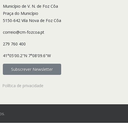
Município de V. N. de Foz Côa
Praça do Município
5150-642 Vila Nova de Foz Côa
correio@cm-fozcoa.pt
279 760 400
41°05'00.2"N 7°08'09.6"W
Subscrever Newsletter
Política de privacidade
os.