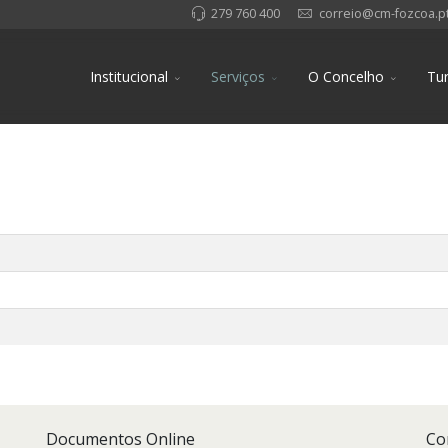
279 760 400
correio@cm-fozcoa.p
Institucional
Serviços
O Concelho
Tu
Documentos Online
Co