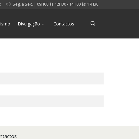
t
Seg. a Sex. | 09H00 às 12H30 - 14H00 às 17H30
rismo
Divulgação
Contactos
ntactos