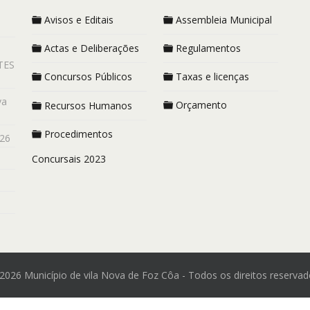
Avisos e Editais
Assembleia Municipal
Actas e Deliberações
Regulamentos
TES
Concursos Públicos
Taxas e licenças
va
Orçamento
Recursos Humanos
Procedimentos
26
Concursais 2023
2026 Município de vila Nova de Foz Côa - Todos os direitos reservad