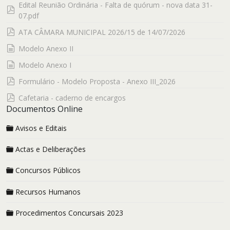
Edital Reunião Ordinária - Falta de quórum - nova data 31-
pdf
07.pdf
pdf
ATA CÂMARA MUNICIPAL 2026/15 de 14/07/2026
documento
Modelo Anexo II
documento
Modelo Anexo I
pdf
Formulário - Modelo Proposta - Anexo III_2026
pdf
Cafetaria - caderno de encargos
Documentos Online
Avisos e Editais
Actas e Deliberações
Concursos Públicos
Recursos Humanos
Procedimentos Concursais 2023