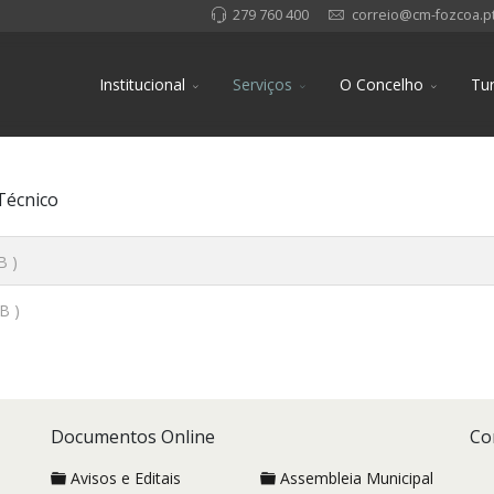
279 760 400
correio@cm-fozcoa.p
Institucional
Serviços
O Concelho
Tu
Técnico
B )
B )
Documentos Online
Co
Avisos e Editais
Assembleia Municipal