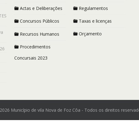
Actas e Deliberações
Regulamentos
TES
Concursos Públicos
Taxas e licenças
va
Orçamento
Recursos Humanos
Procedimentos
26
Concursais 2023
2026 Município de vila Nova de Foz Côa - Todos os direitos reservad