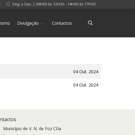
t
Seg. a Sex. | 09H00 às 12H30 - 14H00 às 17H30
rismo
Divulgação
Contactos
04 Out. 2024
04 Out. 2024
ntactos
Município de V. N. de Foz Côa