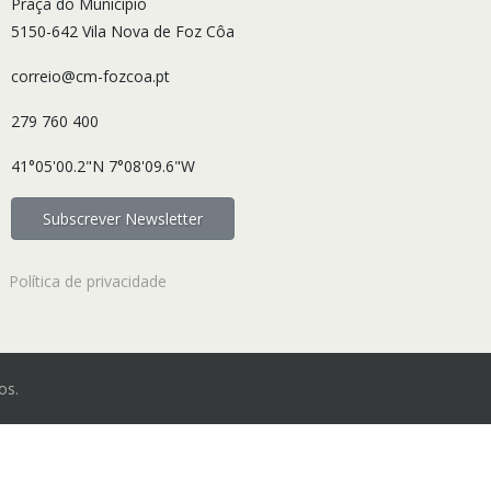
Praça do Município
5150-642 Vila Nova de Foz Côa
correio@cm-fozcoa.pt
279 760 400
41°05'00.2"N 7°08'09.6"W
Subscrever Newsletter
Política de privacidade
os.