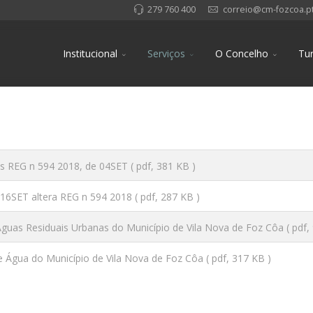
279 760 400
correio@cm-fozcoa.p
Institucional
Serviços
O Concelho
Tu
s REG n 594 2018, de 04SET
( pdf, 381 KB )
16SET altera REG n 594 2018
( pdf, 287 KB )
uas Residuais Urbanas do Município de Vila Nova de Foz Côa
( pdf,
 Água do Município de Vila Nova de Foz Côa
( pdf, 317 KB )