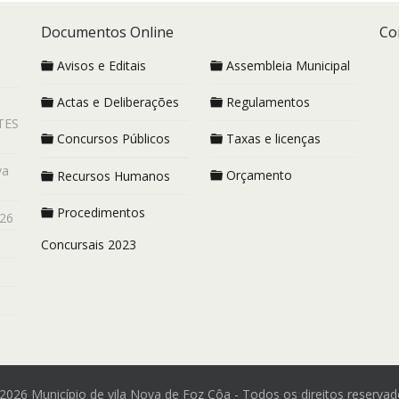
Documentos Online
Co
Avisos e Editais
Assembleia Municipal
Actas e Deliberações
Regulamentos
TES
Concursos Públicos
Taxas e licenças
va
Orçamento
Recursos Humanos
Procedimentos
26
Concursais 2023
2026 Município de vila Nova de Foz Côa - Todos os direitos reservad