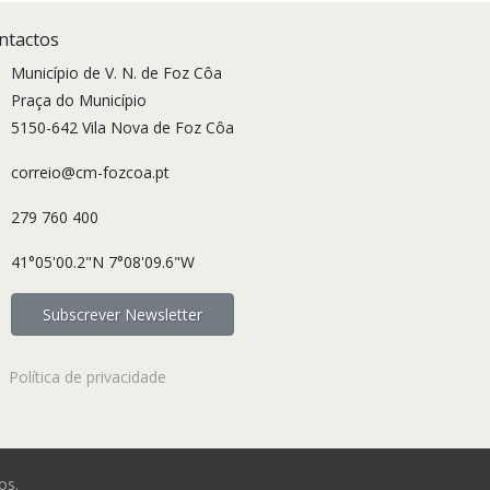
ntactos
Município de V. N. de Foz Côa
Praça do Município
5150-642 Vila Nova de Foz Côa
correio@cm-fozcoa.pt
279 760 400
41°05'00.2"N 7°08'09.6"W
Subscrever Newsletter
Política de privacidade
os.