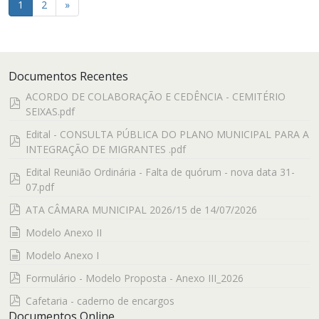
1
2
»
Documentos Recentes
ACORDO DE COLABORAÇÃO E CEDÊNCIA - CEMITÉRIO
pdf
SEIXAS.pdf
Edital - CONSULTA PÚBLICA DO PLANO MUNICIPAL PARA A
pdf
INTEGRAÇÃO DE MIGRANTES .pdf
Edital Reunião Ordinária - Falta de quórum - nova data 31-
pdf
07.pdf
pdf
ATA CÂMARA MUNICIPAL 2026/15 de 14/07/2026
documento
Modelo Anexo II
documento
Modelo Anexo I
pdf
Formulário - Modelo Proposta - Anexo III_2026
pdf
Cafetaria - caderno de encargos
Documentos Online