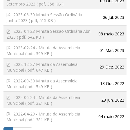
09 Out. 2023
d
Setembro 2023
( pdf, 356 KB )
f
p
2023-06-30 Minuta Sessão Ordinária
06 Jul. 2023
d
Junho 2023
( pdf, 515 KB )
f
p
2023-04-28 Minuta Sessão Ordinária Abril
08 maio 2023
d
2023
( pdf, 542 KB )
f
p
2023-02-24 - Minuta da Assembleia
01 Mar. 2023
d
Municipal
( pdf, 399 KB )
f
p
2022-12-27 Minuta da Assembleia
29 Dez. 2022
d
Municipal
( pdf, 647 KB )
f
p
2022-09-30 Minuta da Assembleia
13 Out. 2022
d
Municipal
( pdf, 549 KB )
f
p
2022-06-24 - Minuta da Assembleia
29 Jun. 2022
d
Municipal
( pdf, 321 KB )
f
p
2022-04-29 - Minuta da Assembleia
04 maio 2022
d
Municipal
( pdf, 381 KB )
f