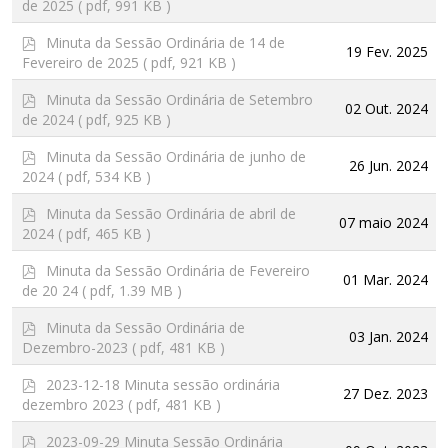
de 2025
( pdf, 991 KB )
f
p
Minuta da Sessão Ordinária de 14 de
19 Fev. 2025
d
Fevereiro de 2025
( pdf, 921 KB )
f
p
Minuta da Sessão Ordinária de Setembro
02 Out. 2024
d
de 2024
( pdf, 925 KB )
f
p
Minuta da Sessão Ordinária de junho de
26 Jun. 2024
d
2024
( pdf, 534 KB )
f
p
Minuta da Sessão Ordinária de abril de
07 maio 2024
d
2024
( pdf, 465 KB )
f
p
Minuta da Sessão Ordinária de Fevereiro
01 Mar. 2024
d
de 20 24
( pdf, 1.39 MB )
f
p
Minuta da Sessão Ordinária de
03 Jan. 2024
d
Dezembro-2023
( pdf, 481 KB )
f
p
2023-12-18 Minuta sessão ordinária
27 Dez. 2023
d
dezembro 2023
( pdf, 481 KB )
f
p
2023-09-29 Minuta Sessão Ordinária