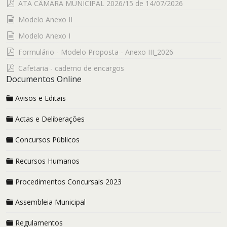
pdf
ATA CÂMARA MUNICIPAL 2026/15 de 14/07/2026
documento
Modelo Anexo II
documento
Modelo Anexo I
pdf
Formulário - Modelo Proposta - Anexo III_2026
pdf
Cafetaria - caderno de encargos
Documentos Online
Avisos e Editais
Actas e Deliberações
Concursos Públicos
Recursos Humanos
Procedimentos Concursais 2023
Assembleia Municipal
Regulamentos