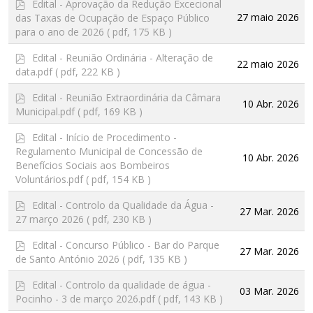
p
Edital - Aprovação da Redução Excecional
d
27 maio 2026
das Taxas de Ocupação de Espaço Público
f
para o ano de 2026
( pdf, 175 KB )
p
Edital - Reunião Ordinária - Alteração de
22 maio 2026
d
data.pdf
( pdf, 222 KB )
f
p
Edital - Reunião Extraordinária da Câmara
10 Abr. 2026
d
Municipal.pdf
( pdf, 169 KB )
f
p
Edital - Início de Procedimento -
d
Regulamento Municipal de Concessão de
10 Abr. 2026
f
Benefícios Sociais aos Bombeiros
Voluntários.pdf
( pdf, 154 KB )
p
Edital - Controlo da Qualidade da Água -
27 Mar. 2026
d
27 março 2026
( pdf, 230 KB )
f
p
Edital - Concurso Público - Bar do Parque
27 Mar. 2026
d
de Santo António 2026
( pdf, 135 KB )
f
p
Edital - Controlo da qualidade de água -
03 Mar. 2026
d
Pocinho - 3 de março 2026.pdf
( pdf, 143 KB )
f