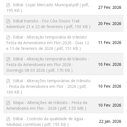
p
Edital- Lojas Mercado Municipal.pdf
( pdf,
27 Fev. 2026
d
195 KB )
f
p
Edital transito - Foz Côa Douro Trail
20 Fev. 2026
d
Adventure 21 e 22 de fevereiro
( pdf, 150 KB )
f
p
Edital - Alteração temporária de trânsito
d
11 Fev. 2026
Festa da Amendoeira em Flor-2026 - Dias 12
f
e 13 de fevereiro de 2026
( pdf, 151 KB )
p
Edital - Alteração temporária de trânsito -
d
10 Fev. 2026
Festa da Amendoeira em Flor 2026 -
f
Domingo 08 03 2026
( pdf, 170 KB )
p
Edital - Alterações temporárias de trânsito
d
10 Fev. 2026
- Festa da Amendoeira em Flor - 2026
( pdf,
f
169 KB )
p
Mapa - Alterações de trânsito - Festa da
10 Fev. 2026
d
Amendoeira em Flor - 2026
( pdf, 1.55 MB )
f
p
Edital - Controlo da qualidade de água -
22 Jan. 2026
d
Medidas corretivas
( pdf, 195 KB )