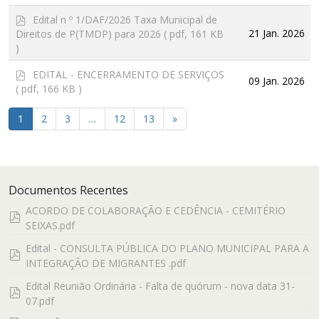
f
p
Edital n º 1/DAF/2026 Taxa Municipal de
d
21 Jan. 2026
Direitos de P(TMDP) para 2026
( pdf, 161 KB
f
)
p
EDITAL - ENCERRAMENTO DE SERVIÇOS
09 Jan. 2026
d
( pdf, 166 KB )
f
1
2
3
…
12
13
»
Documentos Recentes
ACORDO DE COLABORAÇÃO E CEDÊNCIA - CEMITÉRIO
pdf
SEIXAS.pdf
Edital - CONSULTA PÚBLICA DO PLANO MUNICIPAL PARA A
pdf
INTEGRAÇÃO DE MIGRANTES .pdf
Edital Reunião Ordinária - Falta de quórum - nova data 31-
pdf
07.pdf