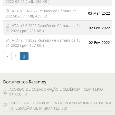
2022-02-21
( pdf, 186 KB )
f
p
ATA n. º 3-2022 Reunião de Câmara de
03 Mar. 2022
d
2022-02-07
( pdf, 435 KB )
f
p
ATA n º 2 2022 Reunião de Câmara de 24
02 Fev. 2022
d
01 2022
( pdf, 206 KB )
f
p
ATA n º 1 2022 Reunião de Câmara de 10
02 Fev. 2022
d
01 2022
( pdf, 157 KB )
f
«
1
2
Documentos Recentes
ACORDO DE COLABORAÇÃO E CEDÊNCIA - CEMITÉRIO
pdf
SEIXAS.pdf
Edital - CONSULTA PÚBLICA DO PLANO MUNICIPAL PARA A
pdf
INTEGRAÇÃO DE MIGRANTES .pdf