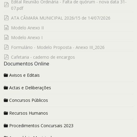
Edital Reunião Ordinária - Falta de quórum - nova data 31-
pdf
07.pdf
pdf
ATA CÂMARA MUNICIPAL 2026/15 de 14/07/2026
documento
Modelo Anexo II
documento
Modelo Anexo I
pdf
Formulário - Modelo Proposta - Anexo III_2026
pdf
Cafetaria - caderno de encargos
Documentos Online
Avisos e Editais
Actas e Deliberações
Concursos Públicos
Recursos Humanos
Procedimentos Concursais 2023