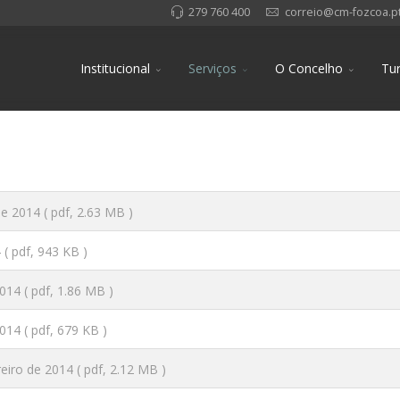
279 760 400
correio@cm-fozcoa.p
Institucional
Serviços
O Concelho
Tu
de 2014
( pdf, 2.63 MB )
4
( pdf, 943 KB )
2014
( pdf, 1.86 MB )
2014
( pdf, 679 KB )
reiro de 2014
( pdf, 2.12 MB )