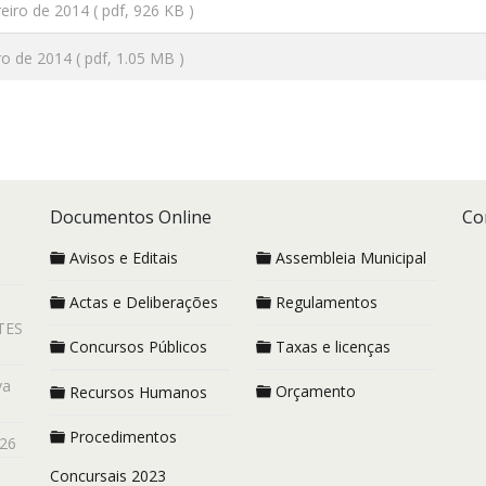
reiro de 2014
( pdf, 926 KB )
ro de 2014
( pdf, 1.05 MB )
Documentos Online
Co
Avisos e Editais
Assembleia Municipal
Actas e Deliberações
Regulamentos
TES
Concursos Públicos
Taxas e licenças
va
Orçamento
Recursos Humanos
Procedimentos
26
Concursais 2023