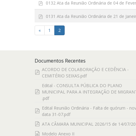
p
0132 Ata da Reunião Ordinária de 04 de Feve
d
f
p
0131 Ata da Reunião Ordinária de 21 de Janei
d
f
«
1
2
Documentos Recentes
ACORDO DE COLABORAÇÃO E CEDÊNCIA -
pdf
CEMITÉRIO SEIXAS.pdf
Edital - CONSULTA PÚBLICA DO PLANO
pdf
MUNICIPAL PARA A INTEGRAÇÃO DE MIGRAN
.pdf
Edital Reunião Ordinária - Falta de quórum - no
pdf
data 31-07.pdf
pdf
ATA CÂMARA MUNICIPAL 2026/15 de 14/07/20
documento
Modelo Anexo II