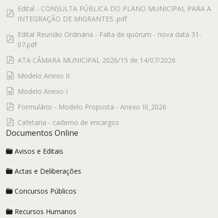
Edital - CONSULTA PÚBLICA DO PLANO MUNICIPAL PARA A
pdf
INTEGRAÇÃO DE MIGRANTES .pdf
Edital Reunião Ordinária - Falta de quórum - nova data 31-
pdf
07.pdf
pdf
ATA CÂMARA MUNICIPAL 2026/15 de 14/07/2026
documento
Modelo Anexo II
documento
Modelo Anexo I
pdf
Formulário - Modelo Proposta - Anexo III_2026
pdf
Cafetaria - caderno de encargos
Documentos Online
Avisos e Editais
Actas e Deliberações
Concursos Públicos
Recursos Humanos