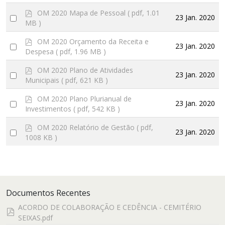
an
p
OM 2020 Mapa de Pessoal
( pdf, 1.01
item
Select
23 Jan. 2020
d
MB )
f
an
p
OM 2020 Orçamento da Receita e
item
Select
23 Jan. 2020
d
Despesa
( pdf, 1.96 MB )
f
an
p
OM 2020 Plano de Atividades
item
Select
23 Jan. 2020
d
Municipais
( pdf, 621 KB )
f
an
p
OM 2020 Plano Plurianual de
item
Select
23 Jan. 2020
d
Investimentos
( pdf, 542 KB )
f
an
p
OM 2020 Relatório de Gestão
( pdf,
item
Select
23 Jan. 2020
d
1008 KB )
f
an
item
Documentos Recentes
ACORDO DE COLABORAÇÃO E CEDÊNCIA - CEMITÉRIO
pdf
SEIXAS.pdf