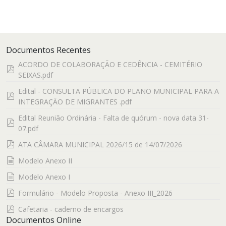
an
f
item
Documentos Recentes
ACORDO DE COLABORAÇÃO E CEDÊNCIA - CEMITÉRIO
pdf
SEIXAS.pdf
Edital - CONSULTA PÚBLICA DO PLANO MUNICIPAL PARA A
pdf
INTEGRAÇÃO DE MIGRANTES .pdf
Edital Reunião Ordinária - Falta de quórum - nova data 31-
pdf
07.pdf
pdf
ATA CÂMARA MUNICIPAL 2026/15 de 14/07/2026
documento
Modelo Anexo II
documento
Modelo Anexo I
pdf
Formulário - Modelo Proposta - Anexo III_2026
pdf
Cafetaria - caderno de encargos
Documentos Online