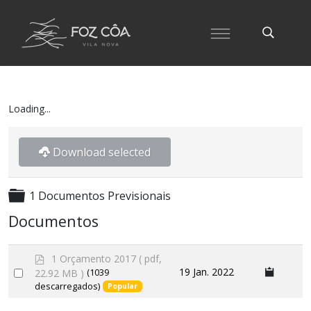
Loading...
Download selected
Pasta
1 Documentos Previsionais
Documentos
p
1 Orçamento 2017
( pdf,
d
Select
19 Jan. 2022
22.92 MB )
(1039
f
descarregados)
Popular
an
item