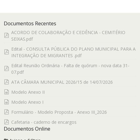
Documentos Recentes
ACORDO DE COLABORAÇÃO E CEDÊNCIA - CEMITÉRIO
pdf
SEIXAS.pdf
Edital - CONSULTA PÚBLICA DO PLANO MUNICIPAL PARA A
pdf
INTEGRAÇÃO DE MIGRANTES .pdf
Edital Reunião Ordinária - Falta de quórum - nova data 31-
pdf
07.pdf
pdf
ATA CÂMARA MUNICIPAL 2026/15 de 14/07/2026
documento
Modelo Anexo II
documento
Modelo Anexo I
pdf
Formulário - Modelo Proposta - Anexo III_2026
pdf
Cafetaria - caderno de encargos
Documentos Online