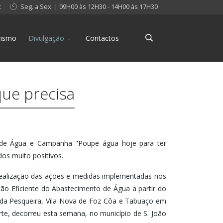
t
Seg. a Sex. | 09H00 às 12H30 - 14H00 às 17H30
rismo
Divulgação
Contactos
ue precisa
 de Água e Campanha "Poupe água hoje para ter
os muito positivos.
 realização das ações e medidas implementadas nos
ão Eficiente do Abastecimento de Água a partir do
 da Pesqueira, Vila Nova de Foz Côa e Tabuaço em
e, decorreu esta semana, no município de S. João