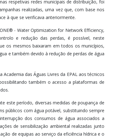
as respetivas redes municipais de distribuição, foi
 campanhas realizadas, uma vez que, com base nos
ce à que se verificava anteriormente.
ONE® - Water Optimization for Network Efficiency,
trolo e redução das perdas, é possível, neste
que os mesmos baixaram em todos os municípios,
água e também devido à redução de perdas de água
a Academia das Águas Livres da EPAL aos técnicos
possibilitando também o acesso a plataformas de
ados.
nte este período, diversas medidas de poupança de
ins públicos com água potável, substituindo sempre
a interrupção dos consumos de água associados a
ções de sensibilização ambiental realizadas junto
ação de equipas ao serviço da eficiência hídrica e o