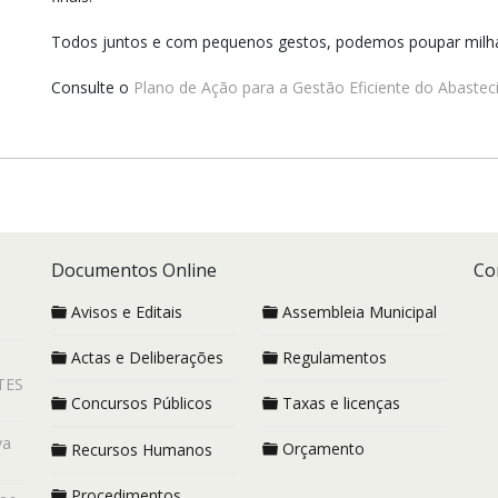
Todos juntos e com pequenos gestos, podemos poupar milhar
Consulte o
Plano de Ação para a Gestão Eficiente do Abaste
Documentos Online
Co
Avisos e Editais
Assembleia Municipal
Actas e Deliberações
Regulamentos
TES
Concursos Públicos
Taxas e licenças
va
Orçamento
Recursos Humanos
Procedimentos