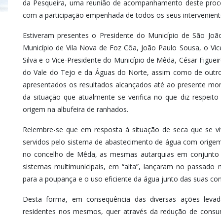
da Pesqueira, uma reunião de acompanhamento deste proce
com a participação empenhada de todos os seus intervenient
Estiveram presentes o Presidente do Município de São Joã
Município de Vila Nova de Foz Côa, João Paulo Sousa, o Vic
Silva e o Vice-Presidente do Município de Mêda, César Figue
do Vale do Tejo e da Águas do Norte, assim como de outros
apresentados os resultados alcançados até ao presente m
da situação que atualmente se verifica no que diz respeit
origem na albufeira de ranhados.
Relembre-se que em resposta à situação de seca que se v
servidos pelo sistema de abastecimento de água com origem
no concelho de Mêda, as mesmas autarquias em conjunto 
sistemas multimunicipais, em “alta”, lançaram no passado
para a poupança e o uso eficiente da água junto das suas co
Desta forma, em consequência das diversas ações levad
residentes nos mesmos, quer através da redução de consum