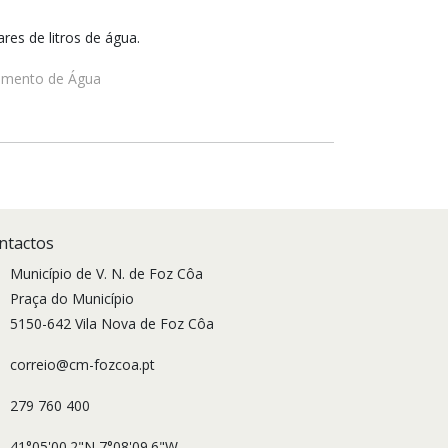
es de litros de água.
cimento de Água
ntactos
Município de V. N. de Foz Côa
Praça do Município
5150-642 Vila Nova de Foz Côa
correio@cm-fozcoa.pt
279 760 400
41°05'00.2"N 7°08'09.6"W