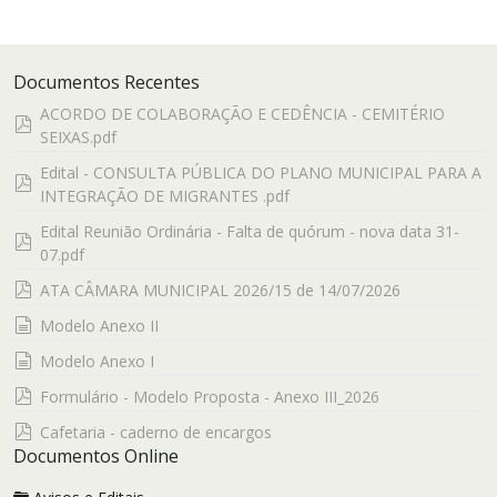
Documentos Recentes
ACORDO DE COLABORAÇÃO E CEDÊNCIA - CEMITÉRIO
pdf
SEIXAS.pdf
Edital - CONSULTA PÚBLICA DO PLANO MUNICIPAL PARA A
pdf
INTEGRAÇÃO DE MIGRANTES .pdf
Edital Reunião Ordinária - Falta de quórum - nova data 31-
pdf
07.pdf
pdf
ATA CÂMARA MUNICIPAL 2026/15 de 14/07/2026
documento
Modelo Anexo II
documento
Modelo Anexo I
pdf
Formulário - Modelo Proposta - Anexo III_2026
pdf
Cafetaria - caderno de encargos
Documentos Online