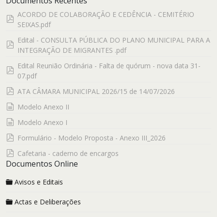
Documentos Recentes
ACORDO DE COLABORAÇÃO E CEDÊNCIA - CEMITÉRIO
pdf
SEIXAS.pdf
Edital - CONSULTA PÚBLICA DO PLANO MUNICIPAL PARA A
pdf
INTEGRAÇÃO DE MIGRANTES .pdf
Edital Reunião Ordinária - Falta de quórum - nova data 31-
pdf
07.pdf
pdf
ATA CÂMARA MUNICIPAL 2026/15 de 14/07/2026
documento
Modelo Anexo II
documento
Modelo Anexo I
pdf
Formulário - Modelo Proposta - Anexo III_2026
pdf
Cafetaria - caderno de encargos
Documentos Online
Avisos e Editais
Actas e Deliberações