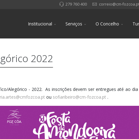
279 760 400
correio@cm-fozcoa.p
Institucional
Serviços
O Concelho
Tu
legórico 2022
fico/Alegórico - 2022. As inscrições devem ser entregues até ao dia
ria.artes@cmfozcoa.pt
ou
sofiaribeiro@cm-fozcoa.pt
.