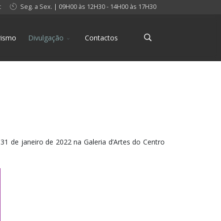
t
Seg. a Sex. | 09H00 às 12H30 - 14H00 às 17H30
rismo
Divulgação
Contactos
 31 de janeiro de 2022 na Galeria d’Artes do Centro