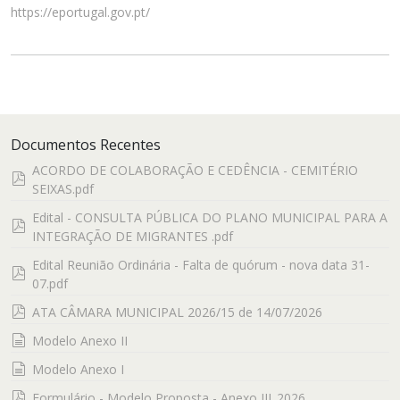
https://eportugal.gov.pt/
Documentos Recentes
ACORDO DE COLABORAÇÃO E CEDÊNCIA - CEMITÉRIO
pdf
SEIXAS.pdf
Edital - CONSULTA PÚBLICA DO PLANO MUNICIPAL PARA A
pdf
INTEGRAÇÃO DE MIGRANTES .pdf
Edital Reunião Ordinária - Falta de quórum - nova data 31-
pdf
07.pdf
pdf
ATA CÂMARA MUNICIPAL 2026/15 de 14/07/2026
documento
Modelo Anexo II
documento
Modelo Anexo I
pdf
Formulário - Modelo Proposta - Anexo III_2026