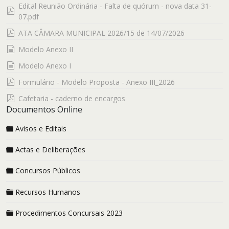
Edital Reunião Ordinária - Falta de quórum - nova data 31-
pdf
07.pdf
pdf
ATA CÂMARA MUNICIPAL 2026/15 de 14/07/2026
documento
Modelo Anexo II
documento
Modelo Anexo I
pdf
Formulário - Modelo Proposta - Anexo III_2026
pdf
Cafetaria - caderno de encargos
Documentos Online
Avisos e Editais
Actas e Deliberações
Concursos Públicos
Recursos Humanos
Procedimentos Concursais 2023