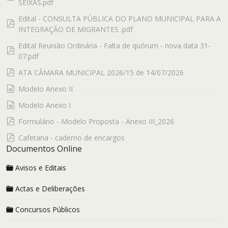
SEIXAS.pdf
Edital - CONSULTA PÚBLICA DO PLANO MUNICIPAL PARA A
pdf
INTEGRAÇÃO DE MIGRANTES .pdf
Edital Reunião Ordinária - Falta de quórum - nova data 31-
pdf
07.pdf
pdf
ATA CÂMARA MUNICIPAL 2026/15 de 14/07/2026
documento
Modelo Anexo II
documento
Modelo Anexo I
pdf
Formulário - Modelo Proposta - Anexo III_2026
pdf
Cafetaria - caderno de encargos
Documentos Online
Avisos e Editais
Actas e Deliberações
Concursos Públicos