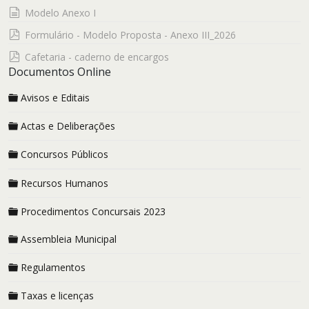
documento
Modelo Anexo I
pdf
Formulário - Modelo Proposta - Anexo III_2026
pdf
Cafetaria - caderno de encargos
Documentos Online
Avisos e Editais
Actas e Deliberações
Concursos Públicos
Recursos Humanos
Procedimentos Concursais 2023
Assembleia Municipal
Regulamentos
Taxas e licenças