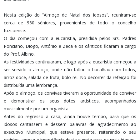
Nesta edição do “Almoço de Natal dos Idosos”, reuniram-se
cerca de 950 séniores, provenientes de todo o concelho
fozcoense.
O dia começou com a eucaristia, presidida pelos Srs. Padres
Ponciano, Diogo, António e Zeca e os cânticos ficaram a cargo
do Prof. Albino.
As festividades continuaram, e logo após a eucaristia começou a
ser servido o almoço, onde não faltou o bacalhau com todos,
arroz doce, salada de fruta, bolo-rei. No decorrer da refeição foi
distribuída uma lembrança.
Após o almoço, os convivas tiveram a oportunidade de conviver
e demonstrar os seus dotes artísticos, acompanhados
musicalmente por um organista.
Antes do regresso a casa, ainda houve tempo, para que os
idosos cantassem e dessem palavras de agradecimento ao
executivo Municipal, que esteve presente, reiterando o seu
carinho, apreço e importância deste evento para os mais idosos.