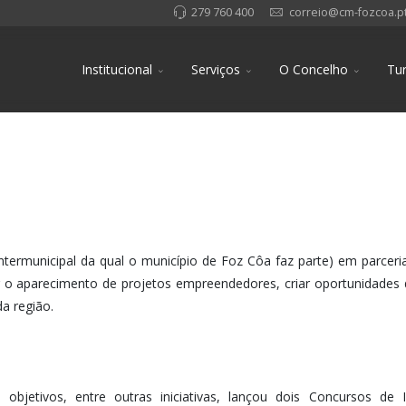
279 760 400
correio@cm-fozcoa.p
Institucional
Serviços
O Concelho
Tu
termunicipal da qual o município de Foz Côa faz parte) em parce
r o aparecimento de projetos empreendedores, criar oportunidades
a região.
objetivos, entre outras iniciativas, lançou dois Concursos de