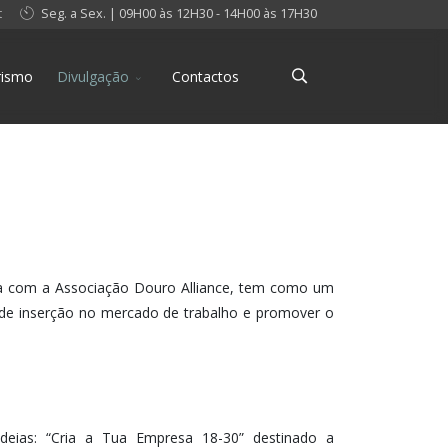
t
Seg. a Sex. | 09H00 às 12H30 - 14H00 às 17H30
rismo
Divulgação
Contactos
ria com a Associação Douro Alliance, tem como um
 de inserção no mercado de trabalho e promover o
 Ideias: “Cria a Tua Empresa 18-30” destinado a