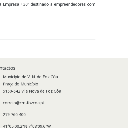
ua Empresa +30” destinado a empreendedores com
ntactos
Município de V. N. de Foz Côa
Praça do Município
5150-642 Vila Nova de Foz Côa
correio@cm-fozcoa.pt
279 760 400
41°05'00.2"N 7°08'09.6"W