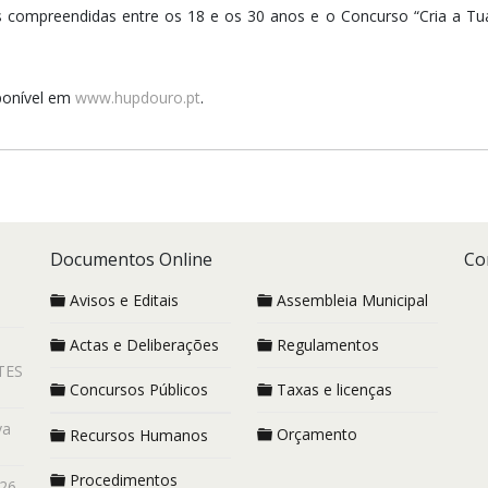
 compreendidas entre os 18 e os 30 anos e o Concurso “Cria a T
ponível em
www.hupdouro.pt
.
Documentos Online
Co
Avisos e Editais
Assembleia Municipal
Actas e Deliberações
Regulamentos
TES
Concursos Públicos
Taxas e licenças
va
Orçamento
Recursos Humanos
Procedimentos
26