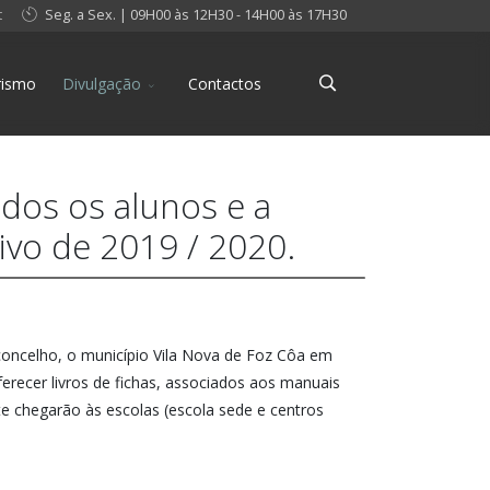
t
Seg. a Sex. | 09H00 às 12H30 - 14H00 às 17H30
rismo
Divulgação
Contactos
odos os alunos e a
tivo de 2019 / 2020.
 concelho, o município Vila Nova de Foz Côa em
ferecer livros de fichas, associados aos manuais
te chegarão às escolas (escola sede e centros