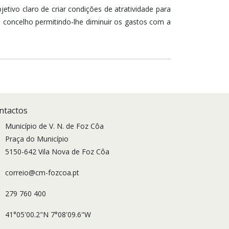
tivo claro de criar condições de atratividade para
 concelho permitindo-lhe diminuir os gastos com a
ntactos
Município de V. N. de Foz Côa
Praça do Município
5150-642 Vila Nova de Foz Côa
correio@cm-fozcoa.pt
279 760 400
41°05'00.2"N 7°08'09.6"W