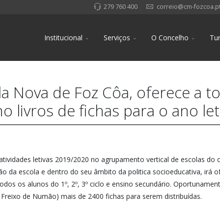
279 760 400
correio@cm-fozcoa.p
Institucional
Serviços
O Concelho
Tu
a Nova de Foz Côa, oferece a t
o livros de fichas para o ano le
 atividades letivas 2019/2020 no agrupamento vertical de escolas do
ão da escola e dentro do seu âmbito da politica socioeducativa, irá o
odos os alunos do 1º, 2º, 3º ciclo e ensino secundário. Oportunamen
 Freixo de Numão) mais de 2400 fichas para serem distribuídas.