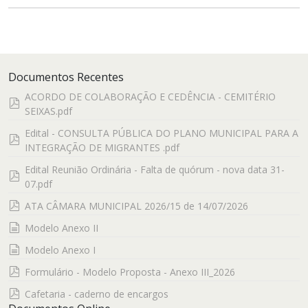
Documentos Recentes
ACORDO DE COLABORAÇÃO E CEDÊNCIA - CEMITÉRIO
pdf
SEIXAS.pdf
Edital - CONSULTA PÚBLICA DO PLANO MUNICIPAL PARA A
pdf
INTEGRAÇÃO DE MIGRANTES .pdf
Edital Reunião Ordinária - Falta de quórum - nova data 31-
pdf
07.pdf
pdf
ATA CÂMARA MUNICIPAL 2026/15 de 14/07/2026
documento
Modelo Anexo II
documento
Modelo Anexo I
pdf
Formulário - Modelo Proposta - Anexo III_2026
pdf
Cafetaria - caderno de encargos