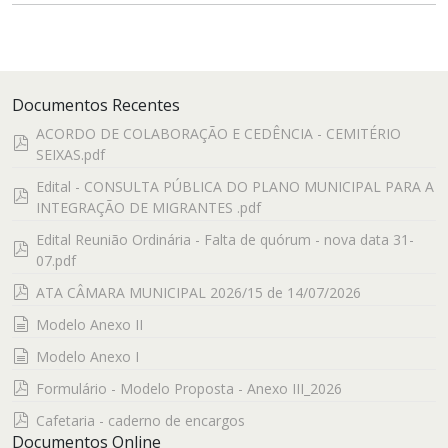
Documentos Recentes
ACORDO DE COLABORAÇÃO E CEDÊNCIA - CEMITÉRIO
pdf
SEIXAS.pdf
Edital - CONSULTA PÚBLICA DO PLANO MUNICIPAL PARA A
pdf
INTEGRAÇÃO DE MIGRANTES .pdf
Edital Reunião Ordinária - Falta de quórum - nova data 31-
pdf
07.pdf
pdf
ATA CÂMARA MUNICIPAL 2026/15 de 14/07/2026
documento
Modelo Anexo II
documento
Modelo Anexo I
pdf
Formulário - Modelo Proposta - Anexo III_2026
pdf
Cafetaria - caderno de encargos
Documentos Online