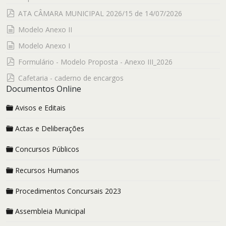
pdf
ATA CÂMARA MUNICIPAL 2026/15 de 14/07/2026
documento
Modelo Anexo II
documento
Modelo Anexo I
pdf
Formulário - Modelo Proposta - Anexo III_2026
pdf
Cafetaria - caderno de encargos
Documentos Online
Avisos e Editais
Actas e Deliberações
Concursos Públicos
Recursos Humanos
Procedimentos Concursais 2023
Assembleia Municipal