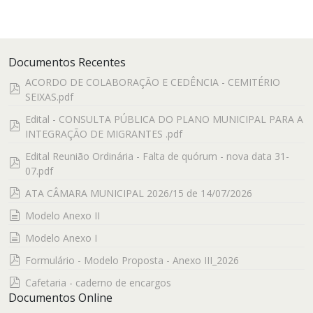
Documentos Recentes
ACORDO DE COLABORAÇÃO E CEDÊNCIA - CEMITÉRIO
pdf
SEIXAS.pdf
Edital - CONSULTA PÚBLICA DO PLANO MUNICIPAL PARA A
pdf
INTEGRAÇÃO DE MIGRANTES .pdf
Edital Reunião Ordinária - Falta de quórum - nova data 31-
pdf
07.pdf
pdf
ATA CÂMARA MUNICIPAL 2026/15 de 14/07/2026
documento
Modelo Anexo II
documento
Modelo Anexo I
pdf
Formulário - Modelo Proposta - Anexo III_2026
pdf
Cafetaria - caderno de encargos
Documentos Online