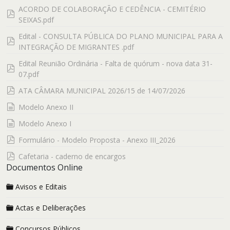
ACORDO DE COLABORAÇÃO E CEDÊNCIA - CEMITÉRIO
pdf
SEIXAS.pdf
Edital - CONSULTA PÚBLICA DO PLANO MUNICIPAL PARA A
pdf
INTEGRAÇÃO DE MIGRANTES .pdf
Edital Reunião Ordinária - Falta de quórum - nova data 31-
pdf
07.pdf
pdf
ATA CÂMARA MUNICIPAL 2026/15 de 14/07/2026
documento
Modelo Anexo II
documento
Modelo Anexo I
pdf
Formulário - Modelo Proposta - Anexo III_2026
pdf
Cafetaria - caderno de encargos
Documentos Online
Avisos e Editais
Actas e Deliberações
Concursos Públicos