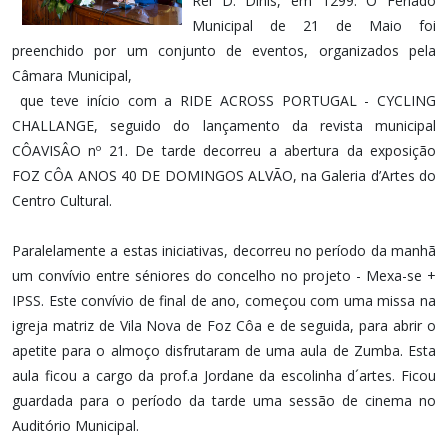
Rei D. Dinis, em 1299. O Feriado
Municipal de 21 de Maio foi
preenchido por um conjunto de eventos, organizados pela
Câmara Municipal,
que teve início com a RIDE ACROSS PORTUGAL - CYCLING
CHALLANGE, seguido do lançamento da revista municipal
CÔAVISÂO nº 21. De tarde decorreu a abertura da exposição
FOZ CÔA ANOS 40 DE DOMINGOS ALVÃO, na Galeria d’Artes do
Centro Cultural.
Paralelamente a estas iniciativas, decorreu no período da manhã
um convívio entre séniores do concelho no projeto - Mexa-se +
IPSS. Este convívio de final de ano, começou com uma missa na
igreja matriz de Vila Nova de Foz Côa e de seguida, para abrir o
apetite para o almoço disfrutaram de uma aula de Zumba. Esta
aula ficou a cargo da prof.a Jordane da escolinha d´artes. Ficou
guardada para o período da tarde uma sessão de cinema no
Auditório Municipal.