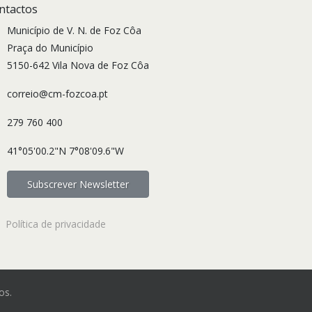
ntactos
Município de V. N. de Foz Côa
Praça do Município
5150-642 Vila Nova de Foz Côa
correio@cm-fozcoa.pt
279 760 400
41°05'00.2"N 7°08'09.6"W
Subscrever Newsletter
Política de privacidade
os.