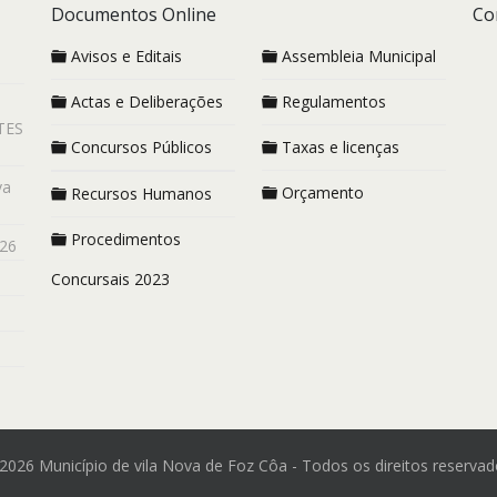
Documentos Online
Co
Avisos e Editais
Assembleia Municipal
Actas e Deliberações
Regulamentos
TES
Concursos Públicos
Taxas e licenças
va
Orçamento
Recursos Humanos
Procedimentos
26
Concursais 2023
2026 Município de vila Nova de Foz Côa - Todos os direitos reservad