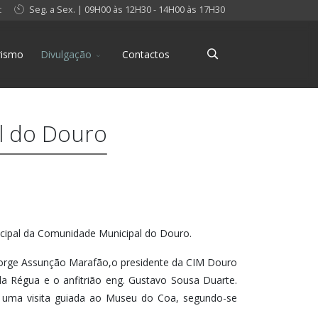
t
Seg. a Sex. | 09H00 às 12H30 - 14H00 às 17H30
rismo
Divulgação
Contactos
l do Douro
icipal da Comunidade Municipal do Douro.
 Jorge Assunção Marafão,o presidente da CIM Douro
da Régua e o anfitrião eng. Gustavo Sousa Duarte.
er uma visita guiada ao Museu do Coa, segundo-se