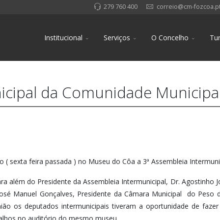
279 760 400
correio@cm-fozcoa.p
Institucional
Serviços
O Concelho
Tu
nicipal da Comunidade Municipa
o ( sexta feira passada ) no Museu do Côa a 3ª Assembleia Intermun
ra além do Presidente da Assembleia Intermunicipal, Dr. Agostinho
. José Manuel Gonçalves, Presidente da Câmara Municipal do Peso 
união os deputados intermunicipais tiveram a oportunidade de faz
balhos no auditório do mesmo museu.