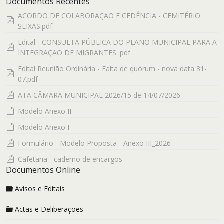
Documentos Recentes
ACORDO DE COLABORAÇÃO E CEDÊNCIA - CEMITÉRIO
pdf
SEIXAS.pdf
Edital - CONSULTA PÚBLICA DO PLANO MUNICIPAL PARA A
pdf
INTEGRAÇÃO DE MIGRANTES .pdf
Edital Reunião Ordinária - Falta de quórum - nova data 31-
pdf
07.pdf
pdf
ATA CÂMARA MUNICIPAL 2026/15 de 14/07/2026
documento
Modelo Anexo II
documento
Modelo Anexo I
pdf
Formulário - Modelo Proposta - Anexo III_2026
pdf
Cafetaria - caderno de encargos
Documentos Online
Avisos e Editais
Actas e Deliberações