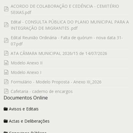
ACORDO DE COLABORAÇÃO E CEDÊNCIA - CEMITÉRIO
pdf
SEIXAS.pdf
Edital - CONSULTA PÚBLICA DO PLANO MUNICIPAL PARA A
pdf
INTEGRAÇÃO DE MIGRANTES .pdf
Edital Reunião Ordinária - Falta de quórum - nova data 31-
pdf
07.pdf
pdf
ATA CÂMARA MUNICIPAL 2026/15 de 14/07/2026
documento
Modelo Anexo II
documento
Modelo Anexo I
pdf
Formulário - Modelo Proposta - Anexo III_2026
pdf
Cafetaria - caderno de encargos
Documentos Online
Avisos e Editais
Actas e Deliberações