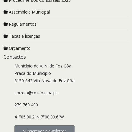
Procedimentos Concursais 2023
Assembleia Municipal
Regulamentos
Taxas e licenças
Orçamento
Contactos
Município de V. N. de Foz Côa
Praça do Município
5150-642 Vila Nova de Foz Côa
correio@cm-fozcoa.pt
279 760 400
41°05'00.2"N 7°08'09.6"W
Subscrever Newsletter