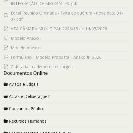
INTEGRAÇÃO DE MIGRANTES .pdf
Edital Reunião Ordinária - Falta de quórum - nova data 31-
pdf
07.pdf
pdf
ATA CÂMARA MUNICIPAL 2026/15 de 14/07/2026
documento
Modelo Anexo II
documento
Modelo Anexo I
pdf
Formulário - Modelo Proposta - Anexo III_2026
pdf
Cafetaria - caderno de encargos
Documentos Online
Avisos e Editais
Actas e Deliberações
Concursos Públicos
Recursos Humanos