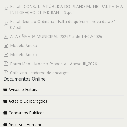
Edital - CONSULTA PÚBLICA DO PLANO MUNICIPAL PARA A
pdf
INTEGRAÇÃO DE MIGRANTES .pdf
Edital Reunião Ordinária - Falta de quórum - nova data 31-
pdf
07.pdf
pdf
ATA CÂMARA MUNICIPAL 2026/15 de 14/07/2026
documento
Modelo Anexo II
documento
Modelo Anexo I
pdf
Formulário - Modelo Proposta - Anexo III_2026
pdf
Cafetaria - caderno de encargos
Documentos Online
Avisos e Editais
Actas e Deliberações
Concursos Públicos
Recursos Humanos