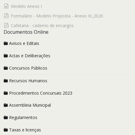
documento
Modelo Anexo I
pdf
Formulário - Modelo Proposta - Anexo III_2026
pdf
Cafetaria - caderno de encargos
Documentos Online
Avisos e Editais
Actas e Deliberações
Concursos Públicos
Recursos Humanos
Procedimentos Concursais 2023
Assembleia Municipal
Regulamentos
Taxas e licenças