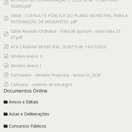
pdf
SEIXAS.pdf
Edital - CONSULTA PÚBLICA DO PLANO MUNICIPAL PARA A
pdf
INTEGRAÇÃO DE MIGRANTES .pdf
Edital Reunião Ordinária - Falta de quórum - nova data 31-
pdf
07.pdf
pdf
ATA CÂMARA MUNICIPAL 2026/15 de 14/07/2026
documento
Modelo Anexo II
documento
Modelo Anexo I
pdf
Formulário - Modelo Proposta - Anexo III_2026
pdf
Cafetaria - caderno de encargos
Documentos Online
Avisos e Editais
Actas e Deliberações
Concursos Públicos