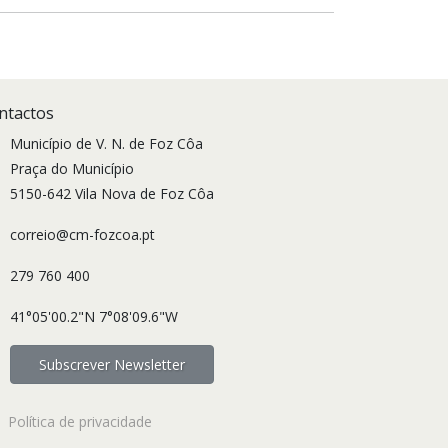
ntactos
Município de V. N. de Foz Côa
Praça do Município
5150-642 Vila Nova de Foz Côa
correio@cm-fozcoa.pt
279 760 400
41°05'00.2"N 7°08'09.6"W
Subscrever Newsletter
Política de privacidade