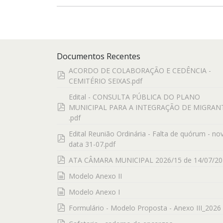
Documentos Recentes
ACORDO DE COLABORAÇÃO E CEDÊNCIA -
pdf
CEMITÉRIO SEIXAS.pdf
Edital - CONSULTA PÚBLICA DO PLANO
pdf
MUNICIPAL PARA A INTEGRAÇÃO DE MIGRAN
.pdf
Edital Reunião Ordinária - Falta de quórum - no
pdf
data 31-07.pdf
pdf
ATA CÂMARA MUNICIPAL 2026/15 de 14/07/20
documento
Modelo Anexo II
documento
Modelo Anexo I
pdf
Formulário - Modelo Proposta - Anexo III_2026