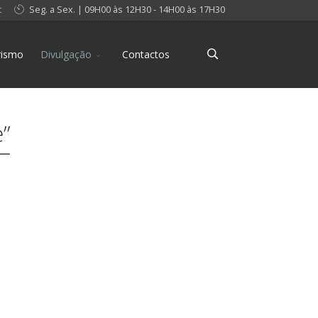
t
Seg. a Sex. | 09H00 às 12H30 - 14H00 às 17H30
rismo
Divulgação
Contactos
”